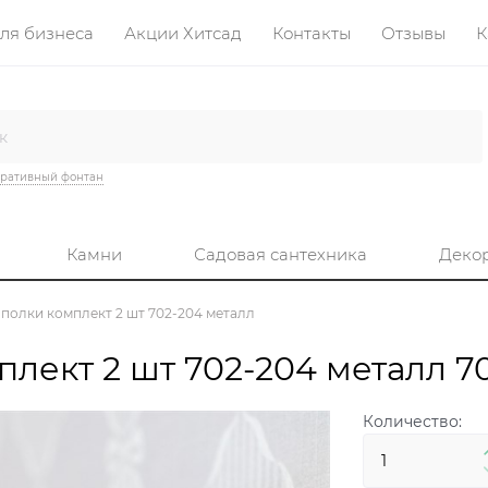
ля бизнеса
Акции Хитсад
Контакты
Отзывы
К
ративный фонтан
Камни
Садовая сантехника
Деко
полки комплект 2 шт 702-204 металл
лект 2 шт 702-204 металл 7
Количество: