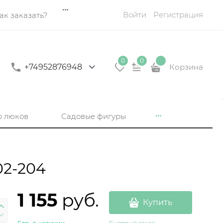
Войти
Регистрация
ак заказать?
0
0
+74952876948
Корзина
р люков
Садовые фигуры
02-204
1 155
 руб.
Купить