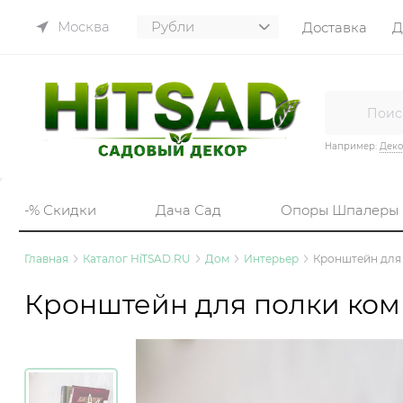
Москва
Доставка
Д
Например:
Деко
-% Скидки
Дача Сад
Опоры Шпалеры
Главная
Каталог HiTSAD.RU
Дом
Интерьер
Кронштейн для 
Кронштейн для полки комп