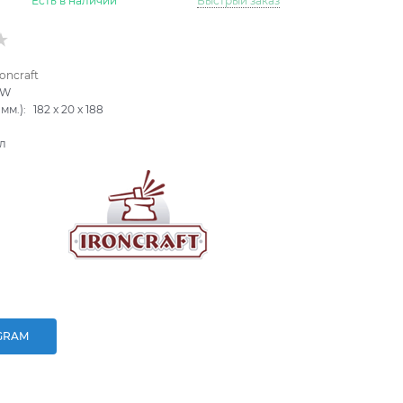
Есть в наличии
Быстрый заказ
roncraft
4W
мм.):
182
x
20
x
188
л
GRAM