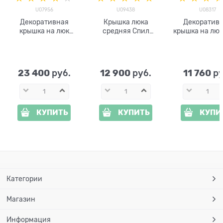
U07956
U09438
U08317
Декоративная
Крышка люка
Декоратив
крышка на люк
средняя Спил
крышка на люк
Песчаник U07956
берёзы U09438
U08317 и
стеклопластик
стеклопластик
стеклопласт
d=100 см
ширина 80
23 400
12 900
11 760
 руб.
 руб.
 р
КУПИТЬ
КУПИТЬ
КУПИ
Категории
Магазин
Информация