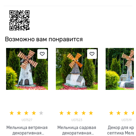
Возможно вам понравится
U07527
U07523
U07519
Мельница ветряная
Мельница садовая
Декор для кр
декоративная
декоративная
септика Мел