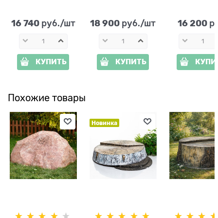
U07527 высота
Голландия U07523
U07519
107см
стеклопласт
стеклопластик и
ширина 93
16 740
18 900
16 200
 руб./шт
 руб./шт
 р
дерево
КУПИТЬ
КУПИТЬ
КУПИ
Похожие товары
Новинка