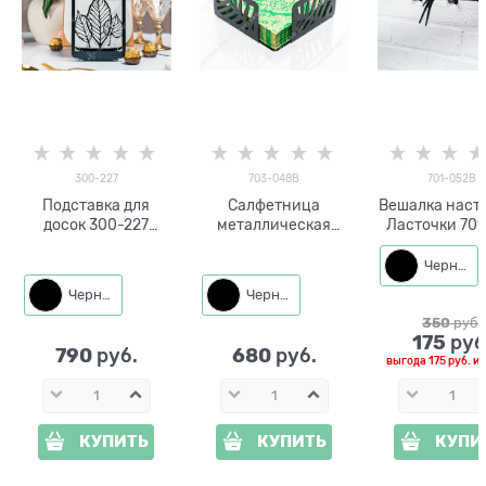
300-227
703-048B
701-052B
Подставка для
Салфетница
Вешалка наст
досок 300-227
металлическая
Ласточки 701
Листья
703-048
металл L=26
настольная Листья
Черный
Черный
Черный
350
 руб.
175
 руб
790
680
 руб.
 руб.
выгода
175 руб.
и
КУПИТЬ
КУПИТЬ
КУПИ