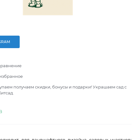
GRAM
сравнение
 избранное
паем получаем скидки, бонусы и подарки! Украшаем сад с
итсад.
а