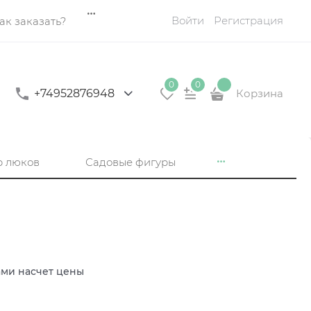
Войти
Регистрация
ак заказать?
0
0
+74952876948
Корзина
р люков
Садовые фигуры
ами насчет цены