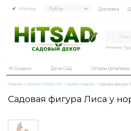
Москва
Доставка
Д
Например:
Подс
-% Скидки
Дача Сад
Опоры Шпалеры
Главная
Каталог HiTSAD.RU
Архив товаров
Садовая фигура Л
Садовая фигура Лиса у но