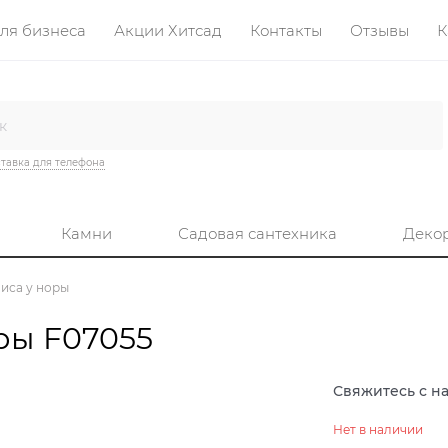
ля бизнеса
Акции Хитсад
Контакты
Отзывы
К
тавка для телефона
Камни
Садовая сантехника
Деко
иса у норы
ры F07055
Свяжитесь с н
Нет в наличии