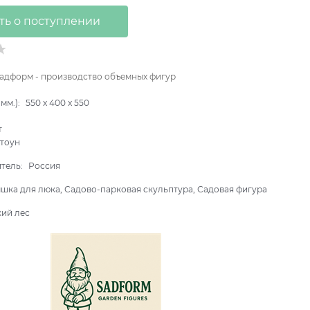
ть о поступлении
адформ - производство объемных фигур
мм.):
550
x
400
x
550
т
тоун
итель:
Россия
шка для люка, Садово-парковая скульптура, Садовая фигура
кий лес