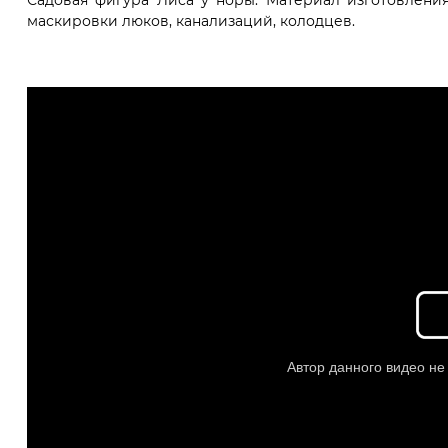
Садовая фигура Лиса у норы. Материал изготовления
маскировки люков, канализаций, колодцев.