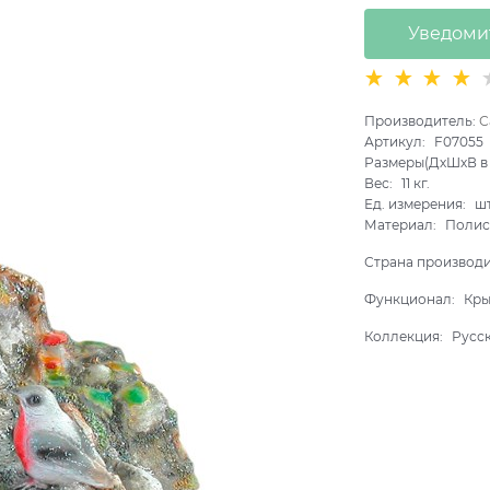
Уведоми
Производитель:
С
Артикул:
F07055
Размеры(ДхШхВ в 
Вес:
11
кг.
Ед. измерения:
ш
Материал:
Полис
Страна производ
Функционал:
Кры
Коллекция:
Русс