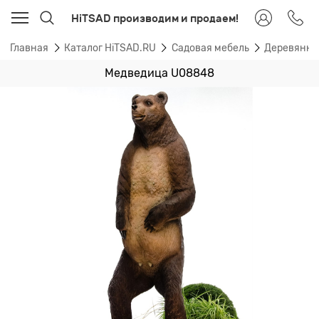
HiTSAD производим и продаем!
Главная
Каталог HiTSAD.RU
Садовая мебель
Деревянная
Медведица U08848