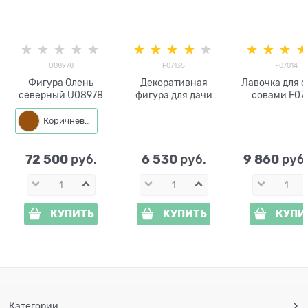
U08978
F07135
F07014
Фигура Олень
Декоративная
Лавочка для с
северный U08978
фигура для дачи
совами F07
Бобер на пне F07135
высота 76 см
Коричневый
72 500
6 530
9 860
 руб.
 руб.
 руб
КУПИТЬ
КУПИТЬ
КУПИ
Категории