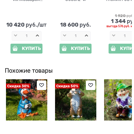
U07245
1 920
 руб
1 344
 ру
10 420
18 600
 руб./шт
 руб.
выгода
576 руб.
и
КУПИТЬ
КУПИТЬ
КУПИ
Похожие товары
Скидка 30%
Скидка 50%