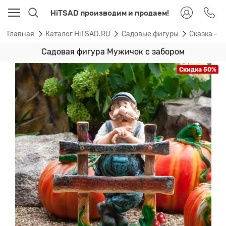
HiTSAD производим и продаем!
Главная
Каталог HiTSAD.RU
Садовые фигуры
Сказка - 
Садовая фигура Мужичок с забором
Скидка 50%