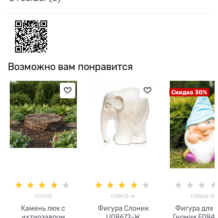
Возможно вам понравится
Скидка 30%
U07245
U08672-W
F08468-Bl
Камень люк с
Фигура Слоник
Фигура для 
ихтиозавром
U08672-W
Гномик F0846