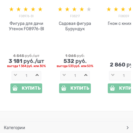
F08976-Bl
F08217
F08059
Фигура для дачи
Садовая фигура
Гном с книж
Утенок F08976-Bl
Бурундук
4 545
 руб./шт
1 065
 руб.
3 181
532
 руб./шт
 руб.
2 860
 ру
выгода
1 364 руб.
или
30%
выгода
533 руб.
или
50%
КУПИТЬ
КУПИТЬ
КУПИ
Категории