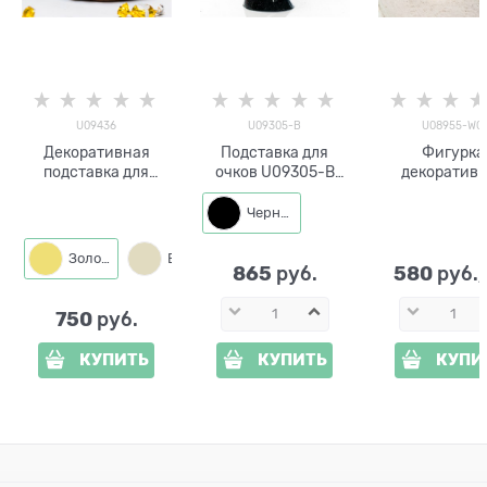
U09436
U09305-B
U08955-WG
Декоративная
Подставка для
Фигурка
подставка для
очков U09305-B
декоратив
украшений Лягушка
полистоун
Воробей U08
U09436 полистоун
цв.чёрный
WG полистоун 
Черный
11см цв.бел
золотом
Золото
Белый с золотым
865
580
 руб.
 руб.
750
 руб.
КУПИТЬ
КУПИТЬ
КУПИ