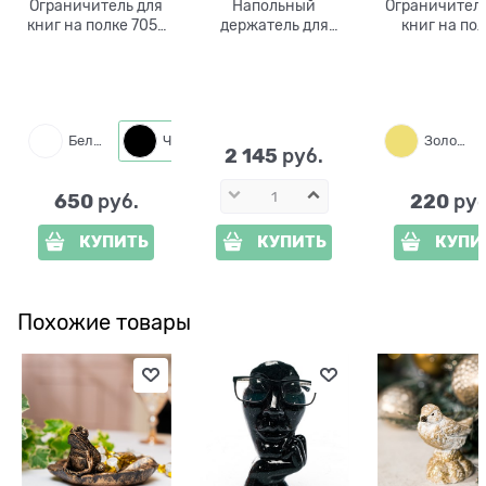
Ограничитель для
Напольный
Ограничитель
книг на полке 705-
держатель для
книг на по
012 металл
туалетной бумаги
металличес
58-204B
Белый
Черный
Золото
2 145
 руб.
650
220
 руб.
 руб
КУПИТЬ
КУПИТЬ
КУПИ
Похожие товары