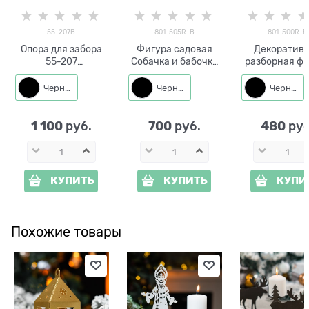
55-207B
801-505R-B
801-500R-B
Опора для забора
Фигура садовая
Декоратив
55-207
Собачка и бабочка
разборная фи
неразборная
801-505R
для сада Кош
металлическая
разборная металл
бабочкой 801
Черный
Черный
Черный
h=40 см
45 см
h=30 см мет
1 100
700
480
 руб.
 руб.
 руб
КУПИТЬ
КУПИТЬ
КУПИ
Похожие товары