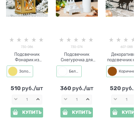
730-086
730-074
607-088
Подсвечник
Подсвечник
Декоратив
Фонарик из
Снегурочка для
подсвечник н
металла
одной свечи металл
свечи
Золото
Белый
510
360
520
 руб./шт
 руб./шт
 руб.
КУПИТЬ
КУПИТЬ
КУПИ