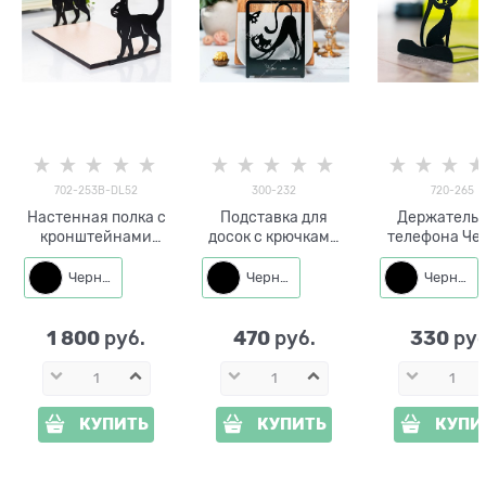
702-253B-DL52
300-232
720-265
Настенная полка с
Подставка для
Держатель 
кронштейнами
досок с крючками
телефона Че
Кошка 702-253B-
300-232 Кошка с
Кошка 720-
DL52 металл, ЛДСП
бабочкой
металл
Черный
Черный
Черный
52*27 см
1 800
470
330
 руб.
 руб.
 руб
КУПИТЬ
КУПИТЬ
КУПИ