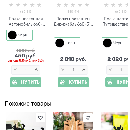
660-512
660-514
660-519
Полка настенная
Полка настенная
Полка насте
Автомобиль 660-
Дирижабль 660-514
Путешествие
512 ЛДСП и металл
дерево и металл
519 дерево и 
Черный
Черный
Черный
1 285
 руб.
450
 руб.
2 810
2 020
 руб.
 ру
выгода
835 руб.
или
65%
КУПИТЬ
КУПИТЬ
КУПИ
Похожие товары