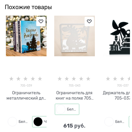
Похожие товары
705-039
705-043
705-037
Ограничитель
Ограничитель для
Держатель для
металлический для
книг на полке 705-
705-037
книг на полке 705-
043 металл
металличес
039
Белый
Белый
Черный
Белый
615
 руб.