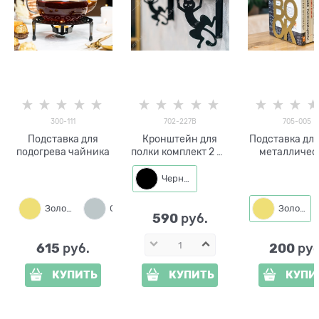
300-111
702-227B
705-005
Подставка для
Кронштейн для
Подставка для
подогрева чайника
полки комплект 2 шт
металличес
702-227 металл
BOOK
Черный
Золото
Серебро
Черный
Золото
590
 руб.
615
200
 руб.
 руб
КУПИТЬ
КУПИТЬ
КУПИ