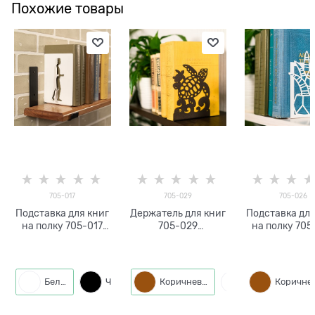
Похожие товары
705-017
705-029
705-026
Подставка для книг
Держатель для книг
Подставка для
на полку 705-017
705-029
на полку 705
металлическая
металлический
металличес
Белый
Черный
Коричневый
Белый