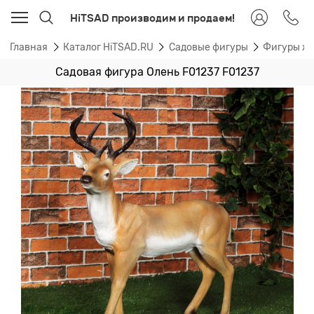
HiTSAD производим и продаем!
Главная
Каталог HiTSAD.RU
Садовые фигуры
Фигуры ж
Садовая фигура Олень F01237 F01237