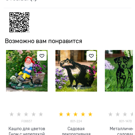
Возможно вам понравится
F08837
801-224
801-147B
Кашпо для цветов
Садовая
Металличес
Гном c черепахой
декоративная
садовая