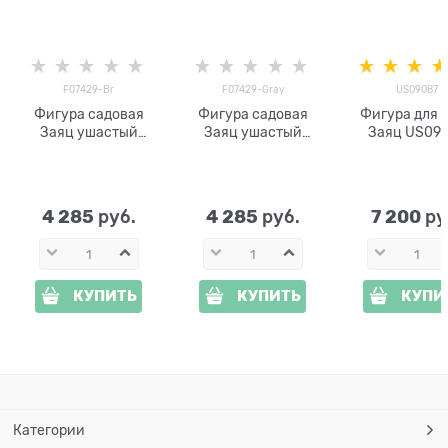
F07429-Br
F07429-Gray
US09087
Фигура садовая
Фигура садовая
Фигура для 
Заяц ушастый
Заяц ушастый
Заяц US09
F07429-Br,
F07429-Gray,
полистоун,
полистоун, серый,
коричневый, 36 см
36 см
4 285
4 285
7 200
 руб.
 руб.
 ру
КУПИТЬ
КУПИТЬ
КУПИ
Категории