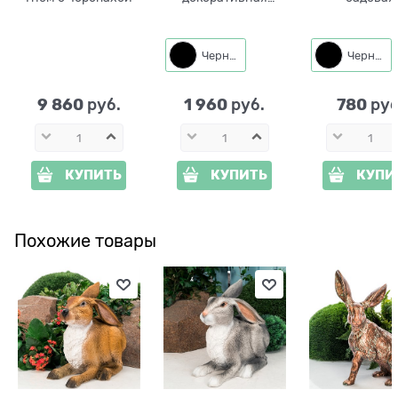
фигура Капибара
декоратив
металл
фигура 801-
Собачка
Черный
Черный
9 860
1 960
780
 руб.
 руб.
 руб
КУПИТЬ
КУПИТЬ
КУПИ
Похожие товары