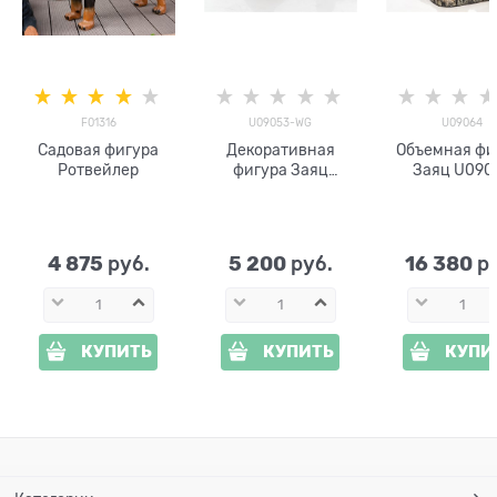
F01316
U09053-WG
U09064
Садовая фигура
Декоративная
Объемная фи
Ротвейлер
фигура Заяц
Заяц U090
U09053-WG
4 875
5 200
16 380
 руб.
 руб.
 р
КУПИТЬ
КУПИТЬ
КУПИ