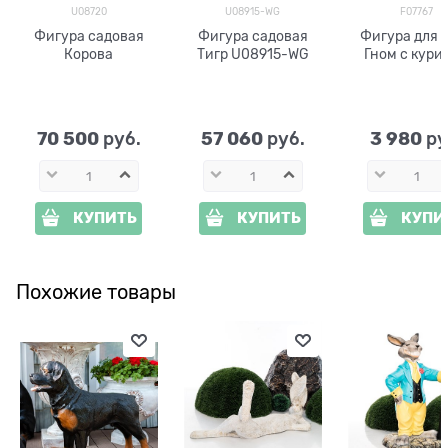
U08720
U08915-WG
F07767
Фигура садовая
Фигура садовая
Фигура для 
Корова
Тигр U08915-WG
Гном с кури
70 500
57 060
3 980
 руб.
 руб.
 ру
КУПИТЬ
КУПИТЬ
КУПИ
Похожие товары