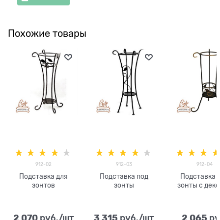
Похожие товары
912-02
912-03
912-04
Подставка для
Подставка под
Подставка 
зонтов
зонты
зонты с дек
яблочки
2 070
3 315
2 065
 руб./шт
 руб./шт
 ру