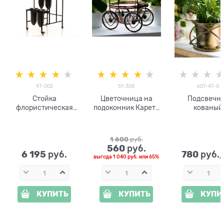
97-002
51-308
607-47-G
Стойка
Цветочница на
Подсвечн
флористическая
подоконник Карета
кованый
для цветов 97-002
51-308
металлическая на
металлическая
колёсиках
1 600
 руб.
560
 руб.
6 195
780
 руб.
 руб.
выгода
1 040 руб.
или
65%
КУПИТЬ
КУПИТЬ
КУПИ