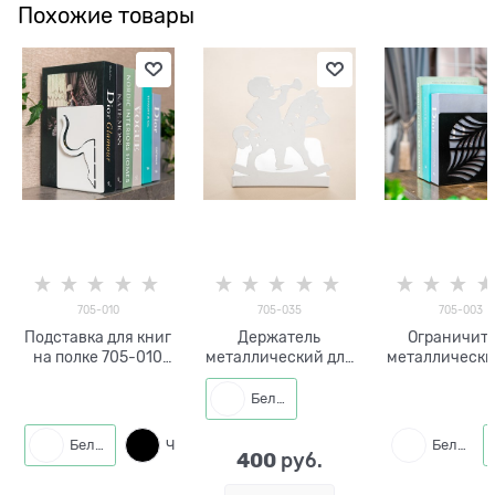
Похожие товары
705-010
705-035
705-003
Подставка для книг
Держатель
Ограничит
на полке 705-010
металлический для
металлически
металлическая
книг на полке 705-
книг на по
035
Белый
Белый
Черный
Белый
400
 руб.