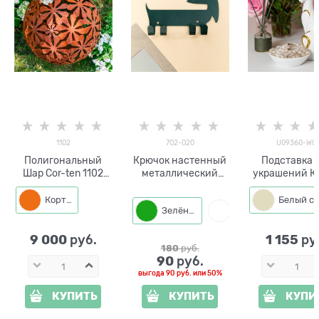
1102
702-020
U09360-WG
Полигональный
Крючок настенный
Подставка 
Шар Cor-ten 1102
металлический
украшений К
d=46 см металл
702-020
полистоу
цв.белый с зо
Кортен
Зелёный
Белый
9 000
1 155
 руб.
 ру
180
 руб.
90
 руб.
выгода
90 руб.
или
50%
КУПИТЬ
КУПИТЬ
КУПИ