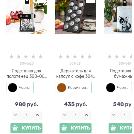
300-062B
304-021
300-040
Подставка для
Держатель для
Подставка 
полотенец 300-062
капсул с кофе 304-
бумажны
с магнитным
021 настольный
полотенец 
держателем ножей
кухни 300-
Черный
Коричневый
Черный
Чёрный ко
980
435
540
 руб.
 руб.
 руб
КУПИТЬ
КУПИТЬ
КУПИ