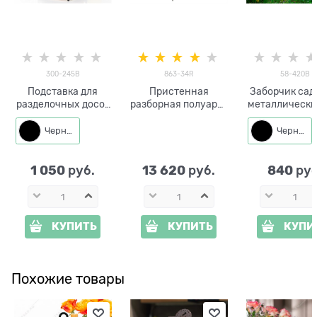
300-245B
863-34R
58-420B
Подставка для
Пристенная
Заборчик са
разделочных досок
разборная полуарка
металлически
с 2-мя крючками
863-34R высота
420B черн
Листья монстеры
250см
высота 60
Черный
Черный
300-245 металл
1 050
13 620
840
 руб.
 руб.
 руб
КУПИТЬ
КУПИТЬ
КУПИ
Похожие товары