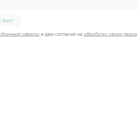
 файл
убличной оферты
и даю согласие на
обработку своих перс