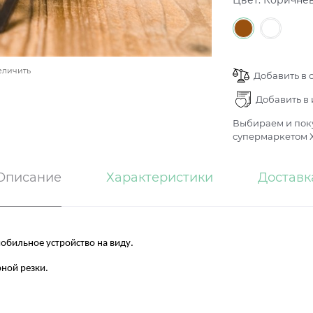
Цвет:
Коричне
еличить
Добавить в 
Добавить в
Выбираем и поку
супермаркетом Х
Описание
Характеристики
Доставк
мобильное устройство на виду.
ной резки.