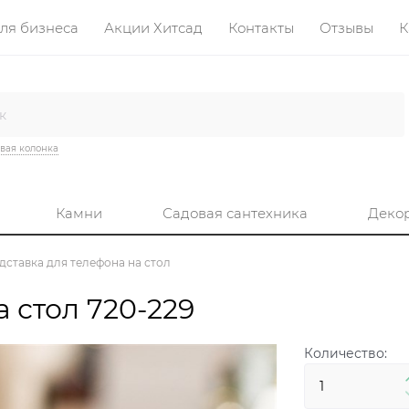
ля бизнеса
Акции Хитсад
Контакты
Отзывы
К
вая колонка
Камни
Садовая сантехника
Деко
дставка для телефона на стол
 стол 720-229
Количество: