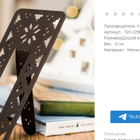
Производитель:
I
Артикул:
720-229
Размеры(ДхШхВ в 
Вес:
0,1
кг.
Материал:
Метал
TELE
Описание