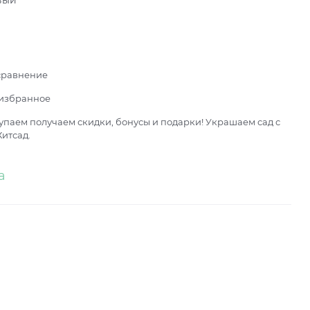
вый
сравнение
 избранное
паем получаем скидки, бонусы и подарки! Украшаем сад с
итсад.
а