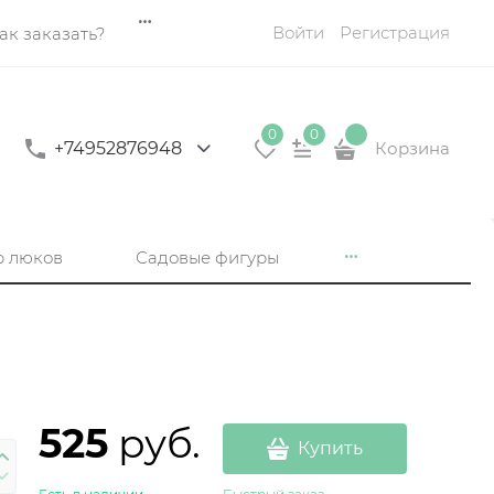
Войти
Регистрация
ак заказать?
0
0
+74952876948
Корзина
р люков
Садовые фигуры
525
 руб.
Купить