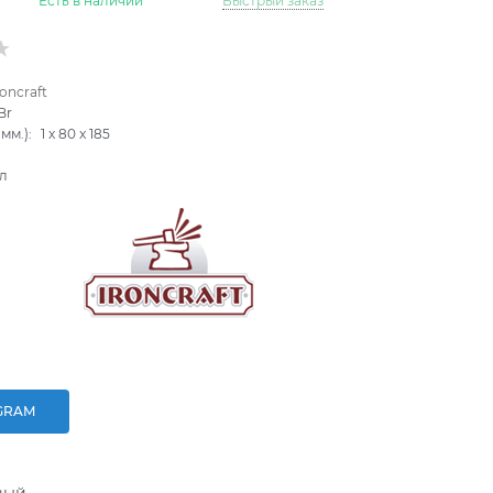
Есть в наличии
Быстрый заказ
roncraft
Br
мм.):
1
x
80
x
185
л
GRAM