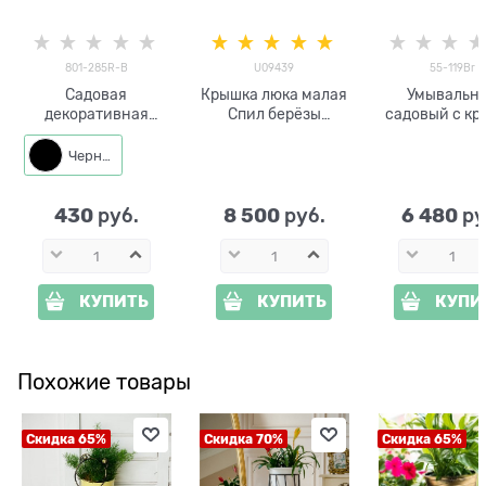
801-285R-B
U09439
55-119Br
Садовая
Крышка люка малая
Умывальн
декоративная
Спил берёзы
садовый с кр
разборная фигура
U09439
55-119Br, высо
Заяц 801-285R h=36
стеклопластик d=85
см
Черный
см металл
см
430
8 500
6 480
 руб.
 руб.
 ру
КУПИТЬ
КУПИТЬ
КУПИ
Похожие товары
Скидка 65%
Скидка 70%
Скидка 65%