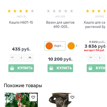
H601-15
690-005
U07943
Кашпо H601-15
Вазон для цветов
Кашпо для са
690-005
растений Бр
металлический
малое U07
стеклопластик
cм
9 590
 руб./
3 836
 руб
Кортен
Медный
435
 руб.
выгода
5 754 руб.
и
10 200
 руб.
КУПИТЬ
КУПИТЬ
КУПИ
Похожие товары