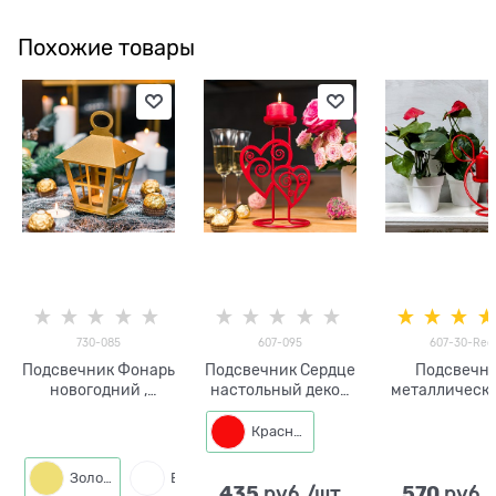
Похожие товары
730-085
607-095
607-30-Red
Подсвечник Фонарь
Подсвечник Сердце
Подсвечн
новогодний ,
настольный декор
металлическ
металл
для свечи
две свеч
Красный
Золото
Белый
435
570
 руб./шт
 руб.