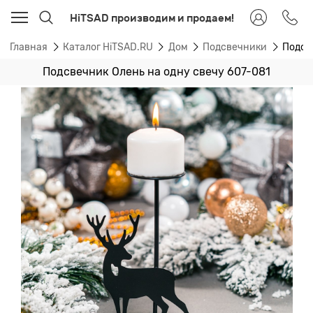
HiTSAD производим и продаем!
Главная
Каталог HiTSAD.RU
Дом
Подсвечники
Подсв
Подсвечник Олень на одну свечу 607-081