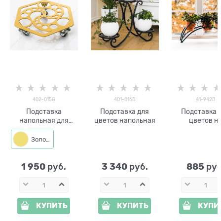
402-015G
401-016B
41-942B
Подставка
Подставка для
Подставка 
напольная для
цветов напольная
цветов н
цветов 402-015 на
подоконник 
колёсиках
пяти кашпо 41
Золото
цв.чёрны
1 950
3 340
885
 руб.
 руб.
 руб
КУПИТЬ
КУПИТЬ
КУПИ