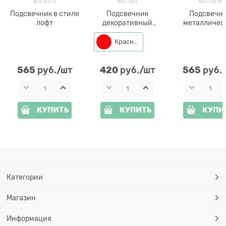
607-53-S
607-093
607-38-B
Подсвечник в стиле
Подсвечник
Подсвечн
лофт
декоративный
металличес
Сердечко
Красный
565
420
565
 руб./шт
 руб./шт
 руб.
КУПИТЬ
КУПИТЬ
КУПИ
Категории
Магазин
Информация