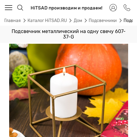
HiTSAD производим и продаем!
Главная
Каталог HiTSAD.RU
Дом
Подсвечники
Подсв
Подсвечник металлический на одну свечу 607-
37-G