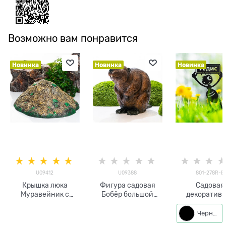
Возможно вам понравится
Новинка
Новинка
Новинка
U09412
U09388
801-278R-B
Крышка люка
Фигура садовая
Садовая
Муравейник с
Бобёр большой
декоратив
листвой U09412
U09388
разборная фи
стеклопластик d=75
стеклопластик h=60
Муравей и р
Черный
см
см
801-278R h=4