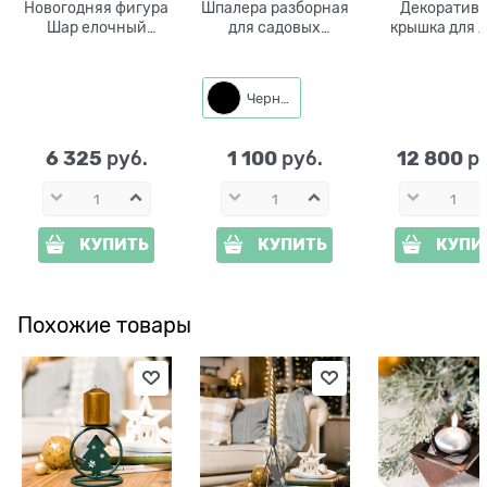
Новогодняя фигура
Шпалера разборная
Декоратив
Шар елочный
для садовых
крышка для 
U09011-GW
растений Кошка с
Колодец U0
бабочкой 202-095R
стеклоплас
h=138 см
ширина 103
Черный
6 325
1 100
12 800
 руб.
 руб.
 р
КУПИТЬ
КУПИТЬ
КУПИ
Похожие товары