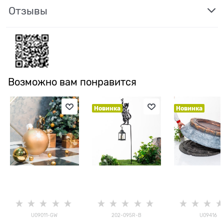
Отзывы
Возможно вам понравится
Новинка
Новинка
U09011-GW
202-095R-B
U09416