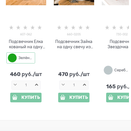
607-062
660-020S
730-002
Подсвечник Елка
Подсвечник Зайка
Подсвечн
кованый на одну
на одну свечу из
Звездочка 
свечу
металла
одной све
Зелёный
Серебро
460
470
 руб./шт
 руб./шт
165
 руб.
КУПИТЬ
КУПИТЬ
КУПИ