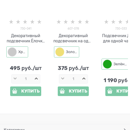
730-041
607-078
730-033
Декоративный
Декоративный
Подсвечник 
подсвечник Ёлочка
подсвечник на одну
для одной ча
для одной свечи
свечу Ёлочка
свечи цвет зе
Хром
Золото
Зелёный
495
375
 руб./шт
 руб./шт
1 190
 руб
КУПИТЬ
КУПИТЬ
КУПИ
Категории