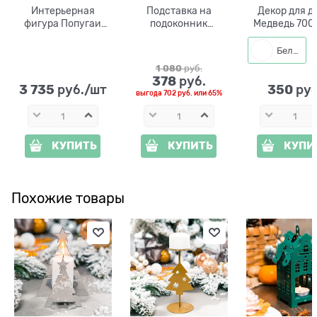
Интерьерная
Подставка на
Декор для д
фигура Попугаи
подоконник
Медведь 700
F01067-G
Бабочка 95-034
металл
белый с золотом
Белый
d=15 см
1 080
 руб.
378
 руб.
3 735
350
 руб./шт
 руб
выгода
702 руб.
или
65%
КУПИТЬ
КУПИТЬ
КУПИ
Похожие товары