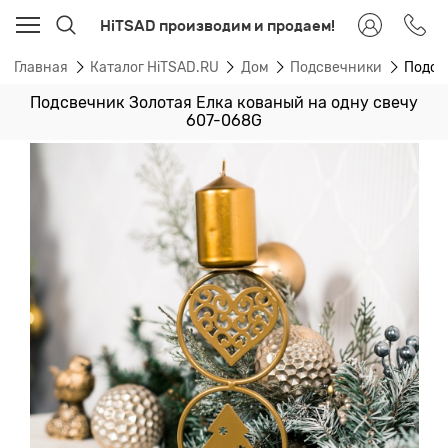
HiTSAD производим и продаем!
Главная
Каталог HiTSAD.RU
Дом
Подсвечники
Подсв
Подсвечник Золотая Елка кованый на одну свечу
607-068G