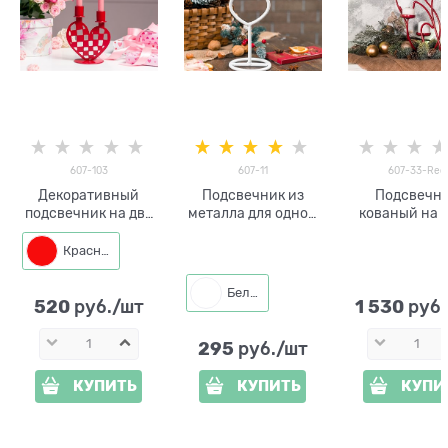
607-103
607-11
607-33-Red
Декоративный
Подсвечник из
Подсвечн
подсвечник на две
металла для одной
кованый на 
свечи металл
свечи высота 26 см
свечу Тиг
Красный
Белый
520
1 530
 руб./шт
 руб
295
 руб./шт
КУПИТЬ
КУПИТЬ
КУПИ