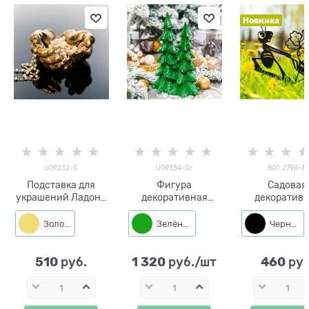
Новинка
U09232-G
U09334-Gr
801-279R-B
Подставка для
Фигура
Садовая
украшений Ладони
декоративная
декоратив
U09232-G
Ёлочки U09334-Gr
разборная фи
полистоун
полистоун h= 32 см
Муравей и мо
Золото
Зелёный
Черный
цв.золотой
цв.зелёный
801-279R h=3
металл
510
1 320
460
 руб.
 руб./шт
 руб