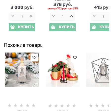
378
 руб.
3 000
415
 руб.
 руб
выгода
702 руб.
или
65%
КУПИТЬ
КУПИТЬ
КУПИ
Похожие товары