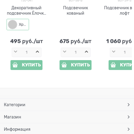
730-041
607-58-B
607-39-S
Декоративный
Подсвечник
Подсвечник в 
подсвечник Ёлочка
кованый
лофт
для одной свечи
Хром
495
675
1 060
 руб./шт
 руб./шт
 руб
КУПИТЬ
КУПИТЬ
КУПИ
Категории
Магазин
Информация