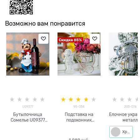
Возможно вам понравится
Скидка 65%
U09377
95-034
200-076
Бутылочница
Подставка на
Елочное укра
Сомелье U09377
подоконник
металл
полистоун h=34 см
Бабочка 95-034
белый с золотом
Хром
d=15 см
1 080
 руб.