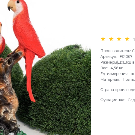
Производитель:
С
Артикул:
F01067
Размеры(ДхШхВ в 
Вес:
4,56
кг.
Ед. измерения:
ш
Материал:
Полис
Страна производ
Функционал:
Сад