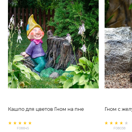
Кашпо для цветов Гном на пне
Гном с же
F08845
F08038