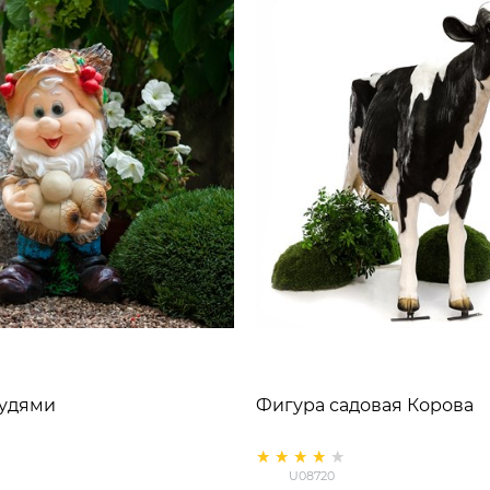
лудями
Фигура садовая Корова
U08720