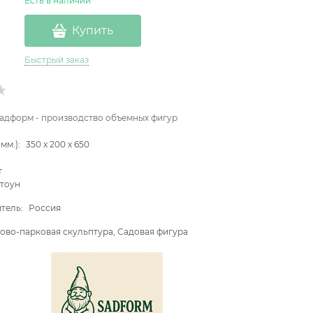
Есть в наличии
Купить
Быстрый заказ
адформ - производство объемных фигур
мм.):
350
x
200
x
650
т
тоун
итель:
Россия
ово-парковая скульптура, Садовая фигура