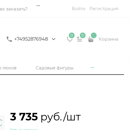
Войти
Регистрация
ак заказать?
0
0
+74952876948
Корзина
р люков
Садовые фигуры
3 735
 руб./шт