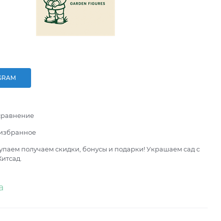
GRAM
сравнение
 избранное
паем получаем скидки, бонусы и подарки! Украшаем сад с
итсад.
а