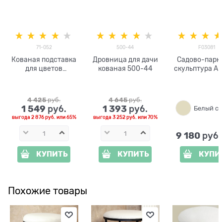
71-052
500-44
F03081
Кованая подставка
Дровница для дачи
Садово-парк
для цветов
кованая 500-44
скульптура Ан
Велосипед
вазой F030
полистоун вы
90см
4 425
 руб.
4 645
 руб.
1 549
1 393
 руб.
 руб.
выгода
2 876 руб.
или
65%
выгода
3 252 руб.
или
70%
9 180
 руб
КУПИТЬ
КУПИТЬ
КУПИ
Похожие товары