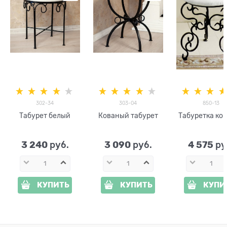
302-34
303-04
850-13
Табурет белый
Кованый табурет
Табуретка ко
3 240
3 090
4 575
 руб.
 руб.
 ру
КУПИТЬ
КУПИТЬ
КУПИ