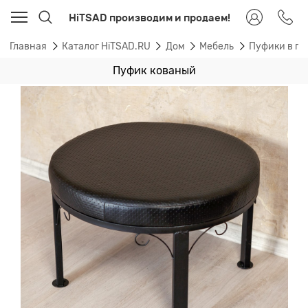
HiTSAD производим и продаем!
Главная
Каталог HiTSAD.RU
Дом
Мебель
Пуфики в п
Пуфик кованый