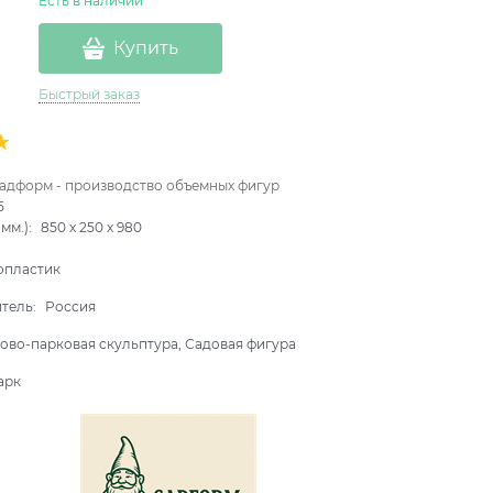
Есть в наличии
Купить
Быстрый заказ
адформ - производство объемных фигур
5
мм.):
850
x
250
x
980
опластик
итель:
Россия
ово-парковая скульптура, Садовая фигура
арк