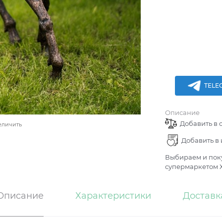
TELE
Описание
Добавить в 
еличить
Добавить в
Выбираем и поку
супермаркетом Х
Описание
Характеристики
Доставк