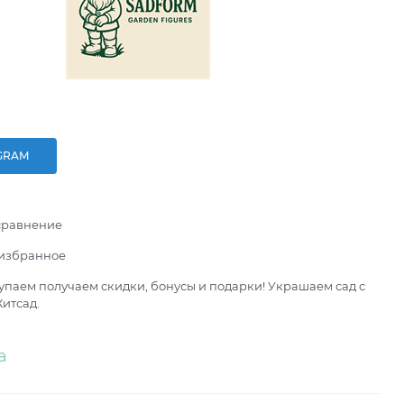
GRAM
сравнение
 избранное
паем получаем скидки, бонусы и подарки! Украшаем сад с
итсад.
а