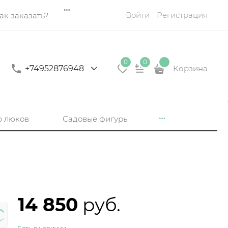
Войти
Регистрация
ак заказать?
0
0
+74952876948
Корзина
р люков
Садовые фигуры
14 850
 руб.