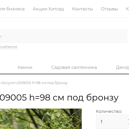
ля бизнеса
Акции Хитсад
Контакты
Отзывы
К
оснабжение
Камни
Садовая сантехника
Деко
 Косуля US09005 h=98 см под бронзу
09005 h=98 см под бронзу
Количество: