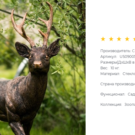
Производитель:
С
Артикул:
US0900
Размеры(ДхШхВ в 
Вес:
10
кг.
Материал:
Стекл
Страна производ
Функционал:
Сад
Коллекция:
Зооп