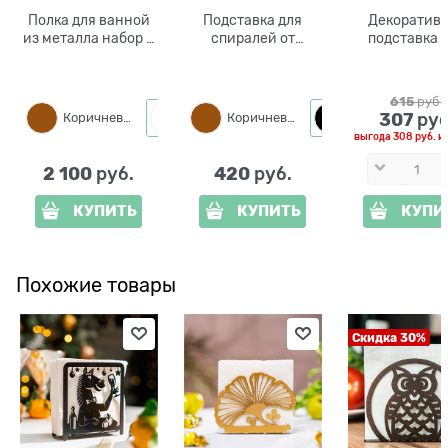
Полка для ванной
Подставка для
Декоратив
из металла набор 3
спиралей от
подставка 
шт 805-009
комаров Улитка
спиралей 
704-207
комаров Бул
металлическая
704-005
615
 руб.
307
 руб
Коричневый
Белый
Коричневый
Черный
Черный
выгода
308 руб.
и
2 100
420
 руб.
 руб.
КУПИТЬ
КУПИТЬ
КУПИ
Похожие товары
Скидка 30%