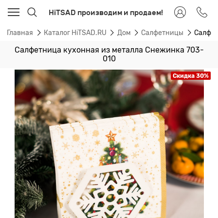
HiTSAD производим и продаем!
Главная
Каталог HiTSAD.RU
Дом
Салфетницы
Салфет
Салфетница кухонная из металла Снежинка 703-
010
Скидка 30%