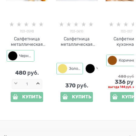
703-059B
703-061G
703-007
Салфетница
Салфетница
Салфетни
металлическая
металлическая
кухонна
новогодняя 703-
703-061 Гинго
металличес
059 Весёлая
билоба 24*13,2*0,3
Сова
Черный
Лошадь 11,5*4*12,5
Золото
Черный
480
 руб.
480
 руб.
336
 руб
370
 руб.
выгода
144 руб.
и
КУПИТЬ
КУПИТЬ
КУПИ