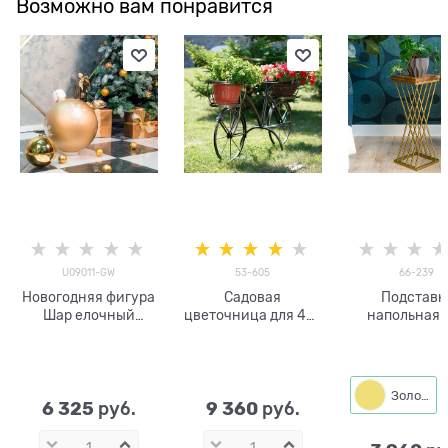
Возможно вам понравится
U09011-GW
53-605
66-239
Новогодняя фигура
Садовая
Подставк
Шар елочный
цветочница для 4-х
напольная 
U09011-GW
кашпо Велосипед
цветы Лофт 6
53-605 металл
h=54см
Золото
6 325
9 360
 руб.
 руб.