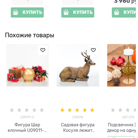
3 960
 ру
КУПИТЬ
КУПИТЬ
КУПИ
Похожие товары
U09011-G
U09016
607-076
Фигура Шар
Садовая фигура
Подсвечник З
елочный U09011-G
Косуля лежит
декор на одну
стеклопластик h=62
U09016