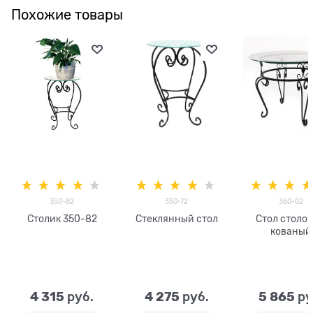
Похожие товары
350-82
350-72
360-02
Столик 350-82
Стеклянный стол
Стол столо
кованый
стеклянн
4 315
4 275
5 865
 руб.
 руб.
 ру