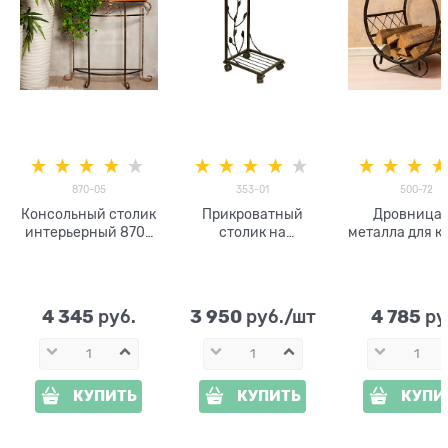
870-05
353-01
500-72
Консольный столик
Прикроватный
Дровница 
интерьерный 870-
столик на
металла для к
05 металл и дерево
колёсиках 353-01
500-72
металл и дерево
4 345
3 950
4 785
 руб.
 руб./шт
 ру
КУПИТЬ
КУПИТЬ
КУПИ