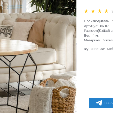
Производитель:
I
Артикул:
66-117
Размеры(ДхШхВ в 
Вес:
4
кг.
Материал:
Метал
Функционал:
Ме
TELE