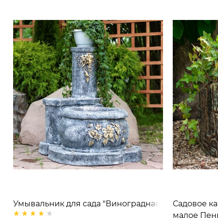
Умывальник для сада "Виноградная
Садовое ка
лоза" U08191, стеклопластик
малое Пен