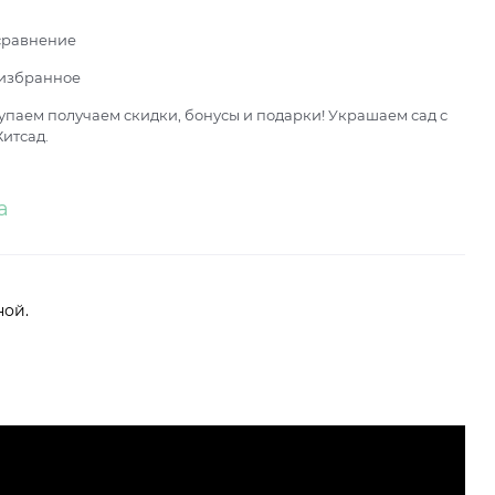
сравнение
 избранное
паем получаем скидки, бонусы и подарки! Украшаем сад с
итсад.
а
ной.