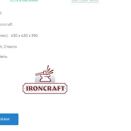
Есть в наличии
Быстрый заказ
roncraft
мм.):
430
x
430
x
390
л, Стекло
бель
GRAM