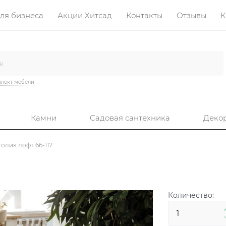
ля бизнеса
Акции Хитсад
Контакты
Отзывы
К
лект мебели
Камни
Садовая сантехника
Деко
олик лофт 66-117
Количество: