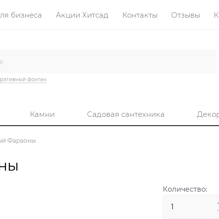
ля бизнеса
Акции Хитсад
Контакты
Отзывы
К
ративный фонтан
Камни
Садовая сантехника
Деко
ый Фараоны
оны
Количество: