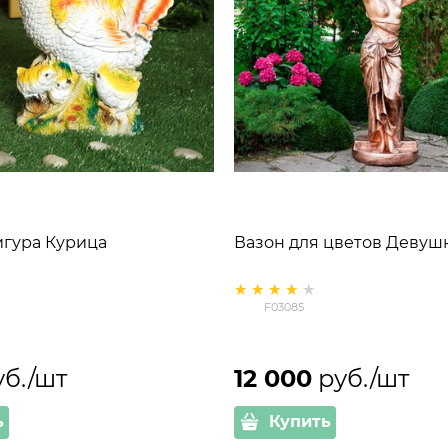
игура Курица
Вазон для цветов Девуш
F03085
уб./шт
12 000
 руб./шт
ь
Купить