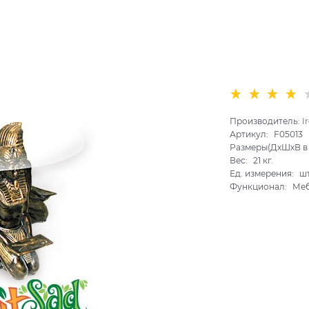
Производитель:
I
Артикул:
F05013
Размеры(ДхШхВ в 
Вес:
21
кг.
Ед. измерения:
ш
Функционал:
Ме