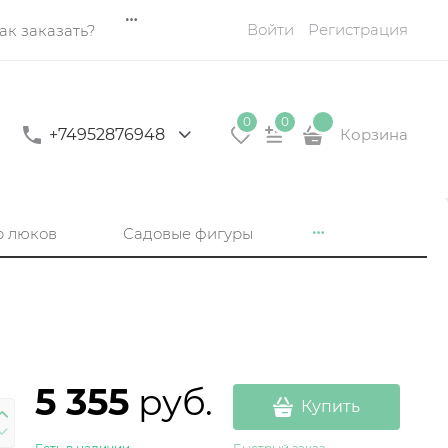
Войти
Регистрация
ак заказать?
0
0
+74952876948
Корзина
р люков
Садовые фигуры
5 355
 руб.
Купить