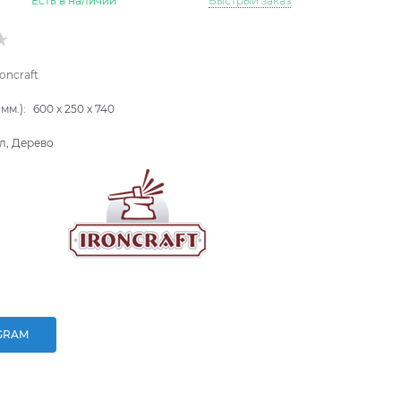
Есть в наличии
Быстрый заказ
roncraft
мм.):
600
x
250
x
740
л, Дерево
GRAM