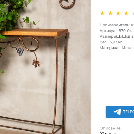
Производитель:
I
Артикул:
870-04
Размеры(ДхШхВ в 
Вес:
5,83
кг.
Материал:
Метал
TELE
Описание