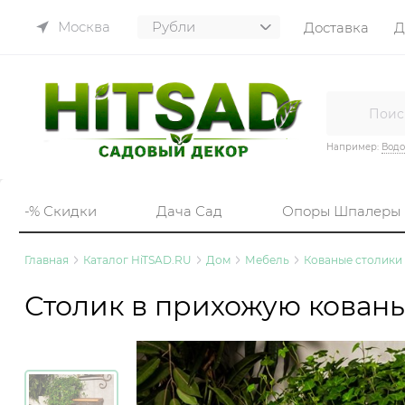
Москва
Доставка
Д
Например:
Вод
-% Скидки
Дача Сад
Опоры Шпалеры
Главная
Каталог HiTSAD.RU
Дом
Мебель
Кованые cтолики
Столик в прихожую кован