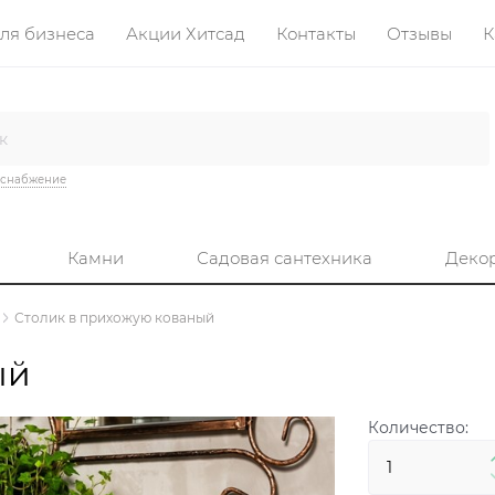
ля бизнеса
Акции Хитсад
Контакты
Отзывы
К
оснабжение
Камни
Садовая сантехника
Деко
Столик в прихожую кованый
ый
Количество: