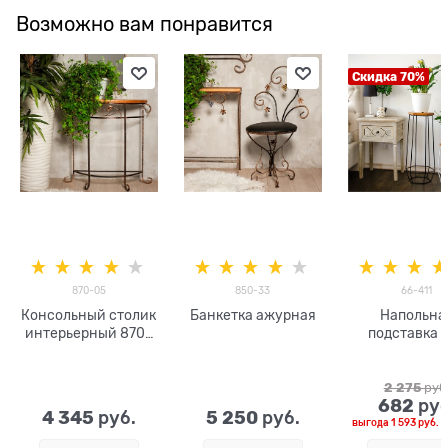
Возможно вам понравится
Скидка 70%
870-05
850-33
66-411
Консольный столик
Банкетка ажурная
Напольна
интерьерный 870-
подставка 
05 металл и дерево
цветов 66-
h=43см
2 275
 руб
682
 руб
4 345
5 250
 руб.
 руб.
выгода
1 593 руб.
и