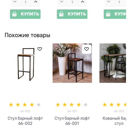
КУПИТЬ
КУПИТЬ
КУПИ
Похожие товары
66-002
66-001
66-303
Стул барный лофт
Стул барный лофт
Кованый ба
66-002
66-001
стул