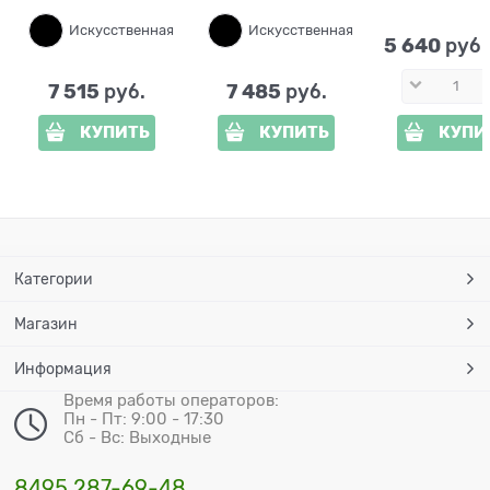
Искусственная кожа
Сосна
Искусственная кожа
Сосна темная
Сосна
5 640
 руб.
7 515
7 485
 руб.
 руб.
КУПИТЬ
КУПИТЬ
КУПИ
Категории
Магазин
Информация
Время работы операторов:
Пн - Пт: 9:00 - 17:30
Сб - Вс: Выходные
8495 287-69-48