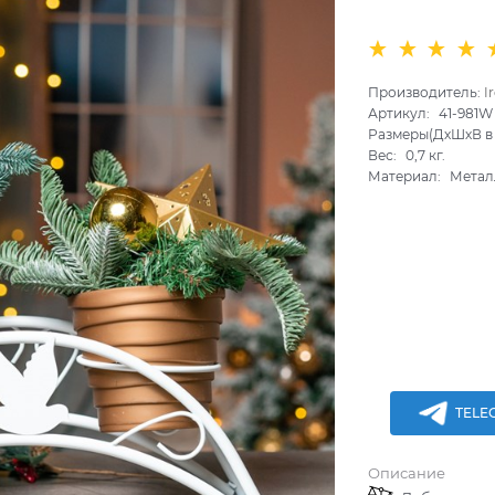
Производитель:
I
Артикул:
41-981W
Размеры(ДхШхВ в 
Вес:
0,7
кг.
Материал:
Метал
TELE
Описание