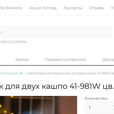
ля бизнеса
Акции Хитсад
Контакты
Отзывы
К
тавка для телефона
Камни
Садовая сантехника
Деко
 подоконник ✿
Цветочница на подоконник для двух кашпо 41-981W ц
 для двух кашпо 41-981W цв
Количество: