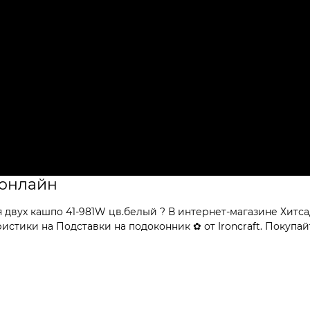
 онлайн
двух кашпо 41-981W цв.белый ? В интернет-магазине Хитса
тики на Подставки на подоконник ✿ от Ironcraft. Покупайт