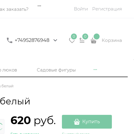
Войти
Регистрация
ак заказать?
0
0
+74952876948
Корзина
р люков
Садовые фигуры
в.белый
.белый
620
 руб.
Купить