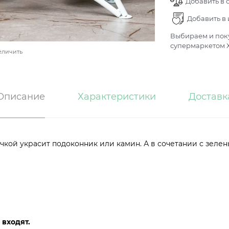
Добавить в 
Добавить в
Выбираем и поку
супермаркетом Х
еличить
Описание
Характеристики
Доставк
кой украсит подоконник или камин. А в сочетании с зелень
 входят.