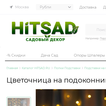
Москва
Доставка
Д
Например:
Подс
-% Скидки
Дача Сад
Опоры Шпалеры
Главная
Каталог HiTSAD.RU
Полки Подставки
Подставки на
Цветочница на подоконник