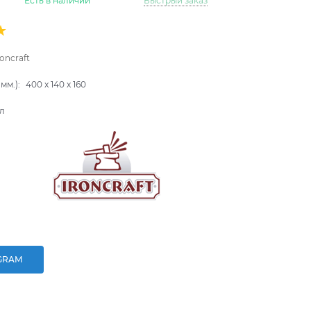
Есть в наличии
Быстрый заказ
roncraft
мм.):
400
x
140
x
160
л
GRAM