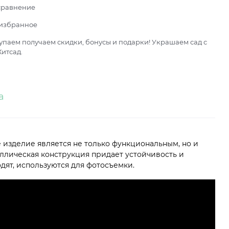
сравнение
 избранное
паем получаем скидки, бонусы и подарки! Украшаем сад с
итсад.
а
 изделие является не только функциональным, но и
ллическая конструкция придает устойчивость и
дят, используются для фотосъемки.