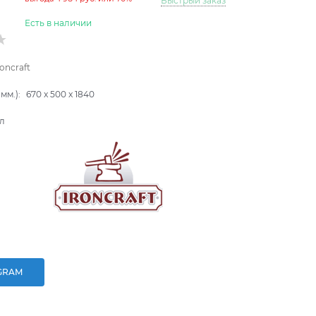
Быстрый заказ
Есть в наличии
roncraft
мм.):
670
x
500
x
1840
л
GRAM