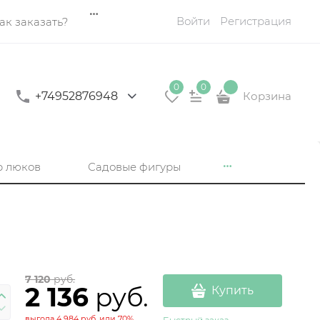
Войти
Регистрация
ак заказать?
0
0
+74952876948
Корзина
р люков
Садовые фигуры
7 120
 руб.
2 136
 руб.
Купить
выгода
4 984 руб.
или
70%