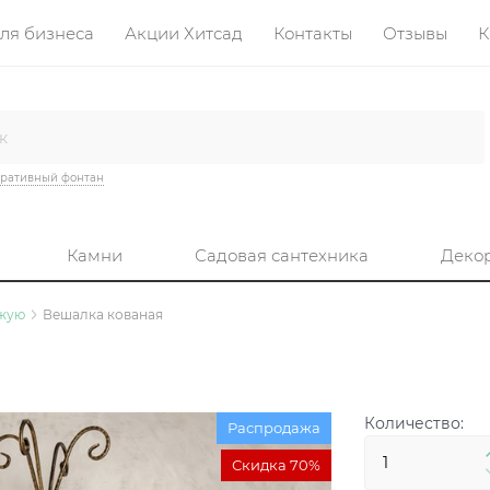
ля бизнеса
Акции Хитсад
Контакты
Отзывы
К
ративный фонтан
Камни
Садовая сантехника
Деко
ожую
Вешалка кованая
Количество:
Распродажа
Скидка 70%