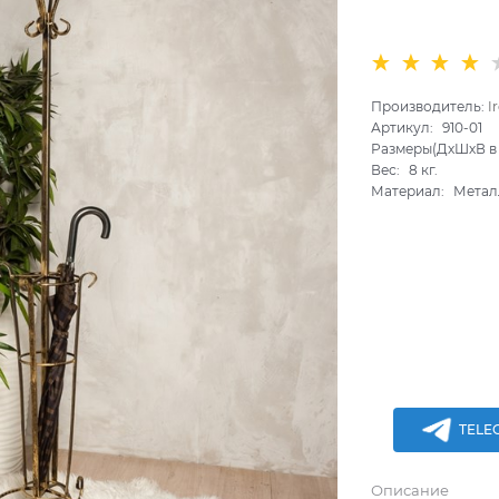
Производитель:
I
Артикул:
910-01
Размеры(ДхШхВ в 
Вес:
8
кг.
Материал:
Метал
TELE
Описание