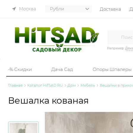
Москва
Доставка
Д
Например:
Деко
-% Скидки
Дача Сад
Опоры Шпалеры
Главная
Каталог HiTSAD.RU
Дом
Мебель
Вешалки в прих
Вешалка кованая