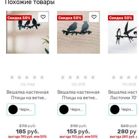
Похожие товары
Скидка 50%
Скидка 50%
Скидка 50%
702-076B
702-077B
701-050B
Вешалка настенная
Вешалка настенная
Вешалка наст
Птицы на ветке
Птицы на ветке
Ласточки 701
702-076
702-077
металл L=33
металлическая
металлическая
Черный
Черный
Черный
370
 руб.
310
 руб.
560
 руб.
185
155
280
 руб.
 руб.
 руб
выгода
185 руб.
или
50%
выгода
155 руб.
или
50%
выгода
280 руб.
и