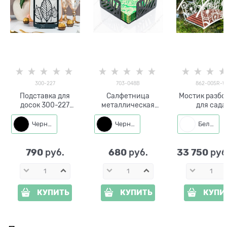
300-227
703-048B
862-005R-W
Подставка для
Салфетница
Мостик разб
досок 300-227
металлическая
для сада
Листья
703-048
Одуванчики 
настольная Листья
005R металл 
Черный
Черный
Белый
790
680
33 750
 руб.
 руб.
 руб
КУПИТЬ
КУПИТЬ
КУПИ