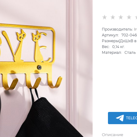
Производитель:
I
Артикул:
702-04
Размеры(ДхШхВ в 
Вес:
0,14
кг.
Материал:
Сталь
TELE
Описание