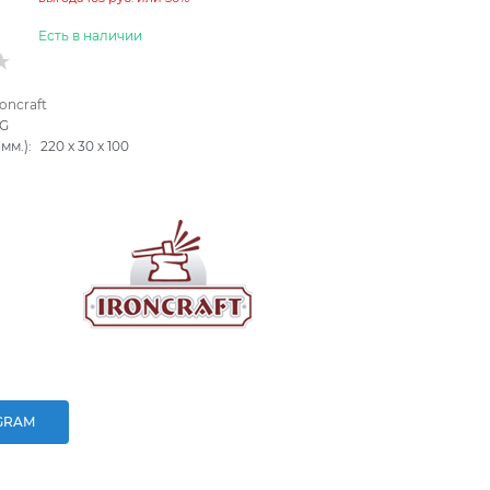
Есть в наличии
roncraft
6G
мм.):
220
x
30
x
100
GRAM