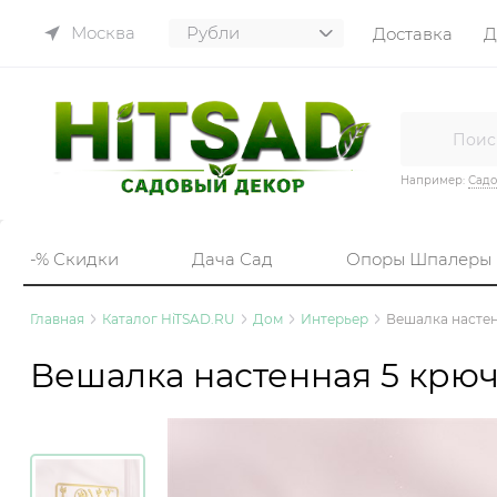
Москва
Доставка
Д
Например:
Садо
-% Скидки
Дача Сад
Опоры Шпалеры
Главная
Каталог HiTSAD.RU
Дом
Интерьер
Вешалка настен
Вешалка настенная 5 крюч