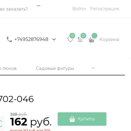
Войти
Регистрация
ак заказать?
0
0
+74952876948
Корзина
р люков
Садовые фигуры
702-046
325
 руб.
162
 руб.
Купить
выгода
163 руб.
или
50%