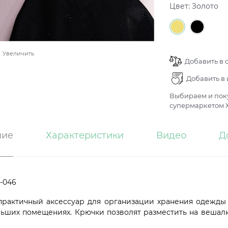
Цвет:
Золото
Увеличить
Добавить в 
Добавить в
Выбираем и поку
супермаркетом Х
ние
Характеристики
Видео
Д
2-046
 практичный аксессуар для организации хранения одежды
льших помещениях. Крючки позволят разместить на вешал