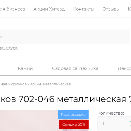
ля бизнеса
Акции Хитсад
Контакты
Отзывы
К
вая мебель
Камни
Садовая сантехника
Деко
ная 5 крючков 702-046 металлическая
ков 702-046 металлическая 
Количество:
Распродажа
Скидка 50%