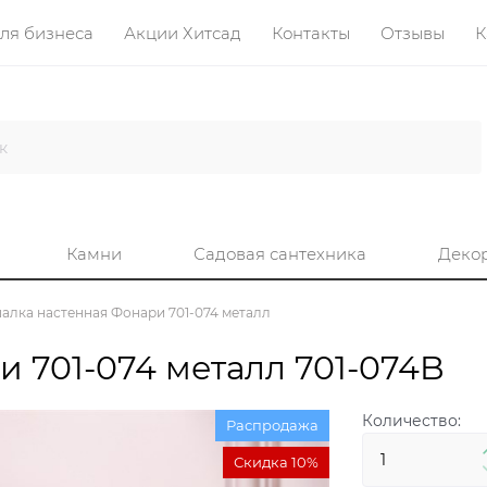
ля бизнеса
Акции Хитсад
Контакты
Отзывы
К
Камни
Садовая сантехника
Деко
алка настенная Фонари 701-074 металл
 701-074 металл 701-074B
Количество:
Распродажа
Скидка 10%