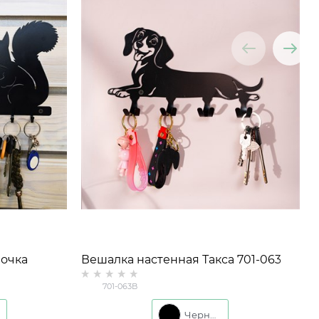
лочка
Вешалка настенная Такса 701-063
металл
701-063B
Черный