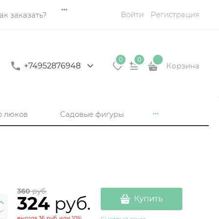
Войти
Регистрация
ак заказать?
0
0
+74952876948
Корзина
р люков
Садовые фигуры
360
 руб.
324
 руб.
Купить
выгода
36 руб.
или
10%