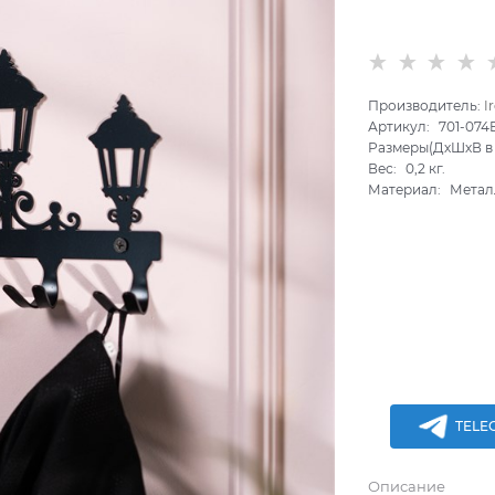
Производитель:
I
Артикул:
701-074
Размеры(ДхШхВ в 
Вес:
0,2
кг.
Материал:
Метал
TELE
Описание