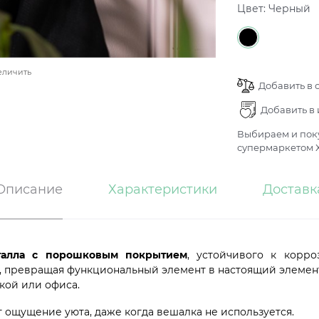
Цвет:
Черный
еличить
Добавить в 
Добавить в
Выбираем и поку
супермаркетом Х
Описание
Характеристики
Доставк
еталла с порошковым покрытием
, устойчивого к корр
, превращая функциональный элемент в настоящий элемент 
ской или офиса.
 ощущение уюта, даже когда вешалка не используется.