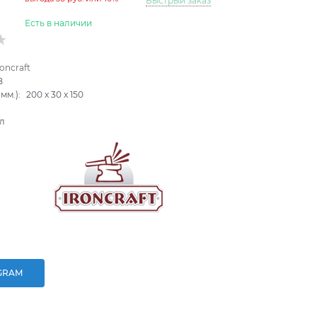
Быстрый заказ
Есть в наличии
roncraft
B
мм.):
200
x
30
x
150
л
GRAM