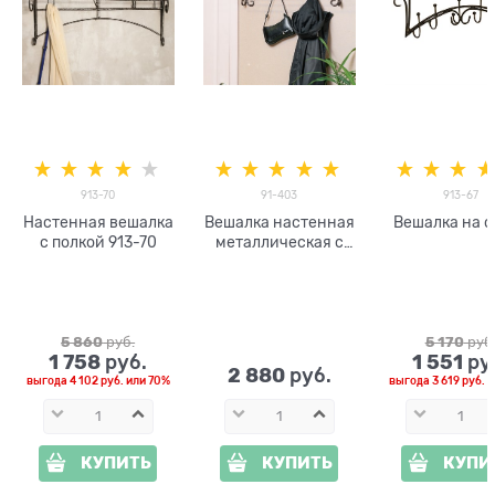
913-70
91-403
913-67
Настенная вешалка
Вешалка настенная
Вешалка на с
с полкой 913-70
металлическая с
полкой 91-403
5 860
 руб.
5 170
 руб
1 758
1 551
 руб.
 ру
2 880
 руб.
выгода
4 102 руб.
или
70%
выгода
3 619 руб.
и
КУПИТЬ
КУПИТЬ
КУПИ