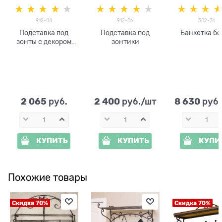
912-04
912-06
302-31
Подставка под
Подставка под
Банкетка бе
зонты с декором
зонтики
яблочки
2 065
2 400
8 630
 руб.
 руб./шт
 руб.
КУПИТЬ
КУПИТЬ
КУПИ
Похожие товары
Скидка 70%
Скидка 70%