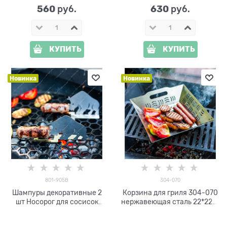
560
630
 руб.
 руб.
КУПИТЬ
КУПИТЬ
Новинка
Новинка
801-905B
304-070
Шампуры декоративные 2
Корзина для гриля 304-070
шт Носорог для сосисок
нержавеющая сталь 22*22*5
801-905 металл
см