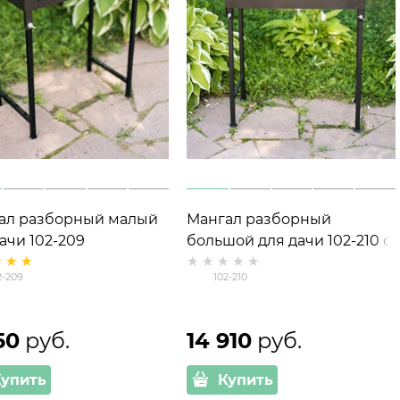
ал разборный малый
Мангал разборный
ачи 102-209
большой для дачи 102-210 с
подставками под казан и
2-209
102-210
для гриля
50
 руб.
14 910
 руб.
Купить
Купить