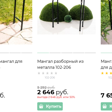
мангал для
Мангал разборный из
Манг
5
металла 102-206
для д
102-206
10
5 292
 руб.
2 646
 руб.
б.
7 6
выгода
2 646 руб.
или
50%
Купить