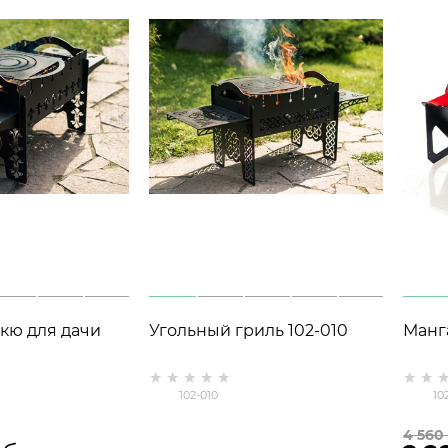
кю для дачи
Угольный гриль 102-010
Манг
102-010
10
4 560