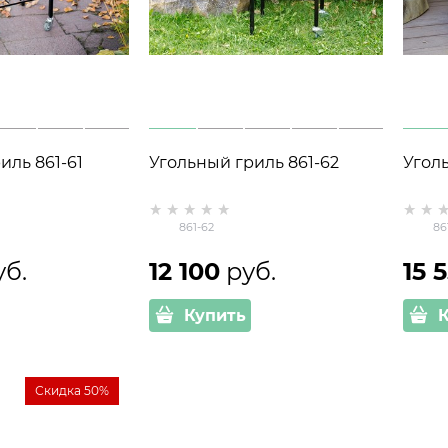
иль 861-61
Угольный гриль 861-62
Угол
861-62
86
уб.
12 100
 руб.
15 
Купить
Скидка 50%