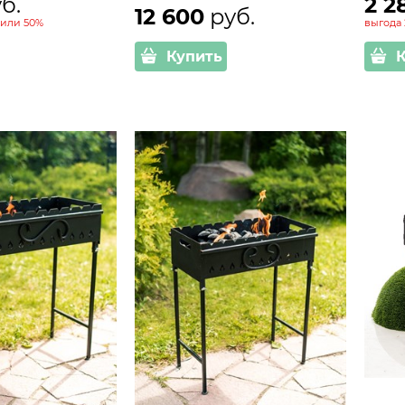
уб.
2 2
12 600
 руб.
или
50%
выгода
Купить