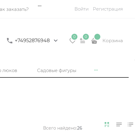
Войти
Регистрация
ак заказать?
0
0
+74952876948
Корзина
р люков
Садовые фигуры
Всего найдено:
26