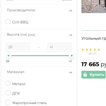
Производители
Grill-BBQ
Высота (см)
(см)
Угольный гр
-
861-61
28
41
17 665
 р
Материал
Купить
Металл
ДПК
Жаропрочная сталь