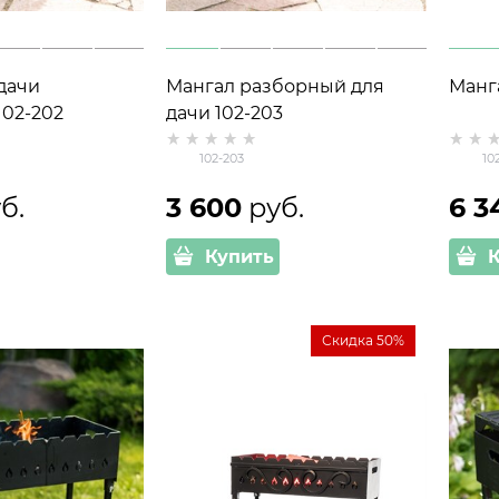
дачи
Мангал разборный для
Манг
02-202
дачи 102-203
102-203
10
б.
3 600
 руб.
6 3
Купить
Скидка 50%