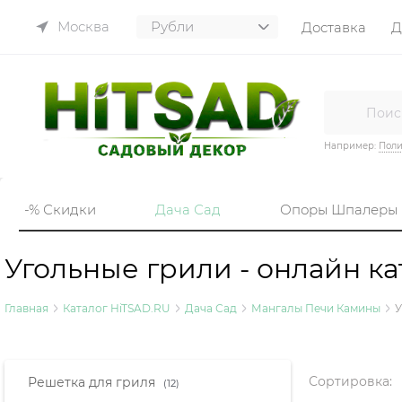
Москва
Доставка
Д
Например:
Пол
-% Скидки
Дача Сад
Опоры Шпалеры
Угольные грили - онлайн ка
Главная
Каталог HiTSAD.RU
Дача Сад
Мангалы Печи Камины
У
Найдено товаров:
Сортировка:
Решетка для гриля
(12)