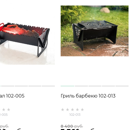
ал 102-005
Гриль барбекю 102-013
2-005
102-013
 руб.
8 400
 руб.