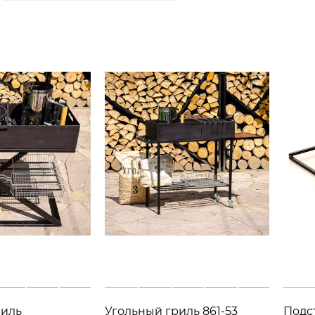
риль
Угольный гриль 861-53
Подст