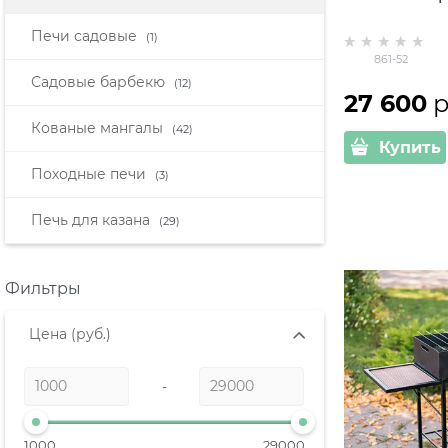
Печи садовые
(1)
861-52
Садовые барбекю
(12)
27 600
 
Кованые мангалы
(42)
Купить
Походные печи
(3)
Печь для казана
(29)
Фильтры
Цена
(руб.)
-
1000
29000