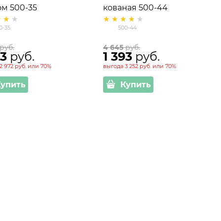
ом 500-35
кованая 500-44
0-35
500-44
 руб.
4 645
 руб.
73
 руб.
1 393
 руб.
2 972 руб.
или
70%
выгода
3 252 руб.
или
70%
Купить
Купить