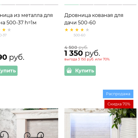
ница из металла для
Дровница кованая для
на 500-37 h=1м
дачи 500-60
0-37
500-60
4 500
 руб.
1 350
 руб.
90
 руб.
выгода
3 150 руб.
или
70%
Купить
Купить
Распродажа
Скидка 70%