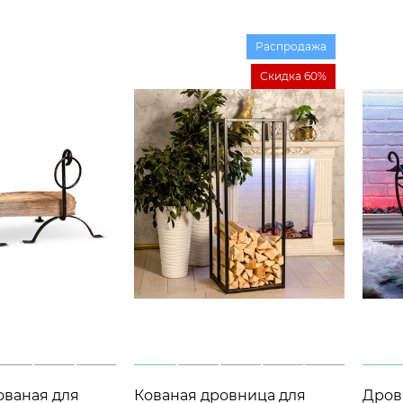
Распродажа
Скидка 60%
ованая для
Кованая дровница для
Дров