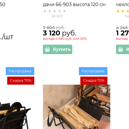
50
дачи 66-903 высота 120 см
чехл
66-903
50
7 800
 руб.
4 245
3 120
 руб.
1 2
./шт
выгода
4 680 руб.
или
60%
выгода
Купить
Распродажа
Распродажа
Скидка 70%
Скидка 70%