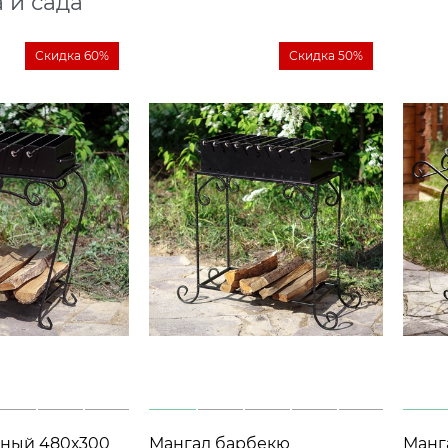
 и сада
Скидка 60%
Скидка 50%
аный 480х300
Мангал барбекю
Мангал