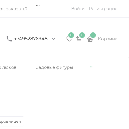
Войти
Регистрация
ак заказать?
0
0
+74952876948
Корзина
р люков
Садовые фигуры
дровницей