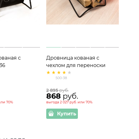
ваная с
Дровница кованая с
36
чехлом для переноски
дров 500-38
500-38
2 895
 руб.
868
 руб.
или
70%
выгода
2 027 руб.
или
70%
Купить