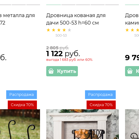
 металла для
Дровница кованая для
Дров
72
дачи 500-53 h=60 см
ками
500-53
50
2 805
 руб.
1 122
 руб.
б.
9 7
выгода
1 683 руб.
или
60%
Купить
Распродажа
Распродажа
Скидка 70%
Скидка 70%