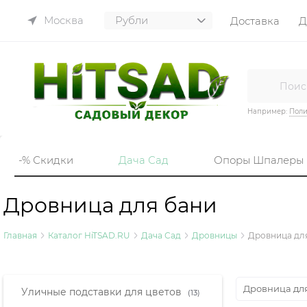
Москва
Доставка
Д
Например:
Пол
-% Скидки
Дача Сад
Опоры Шпалеры
Дровница для бани
Главная
Каталог HiTSAD.RU
Дача Сад
Дровницы
Дровница дл
Найдено товаров:
Дровница дл
Уличные подставки для цветов
(13)