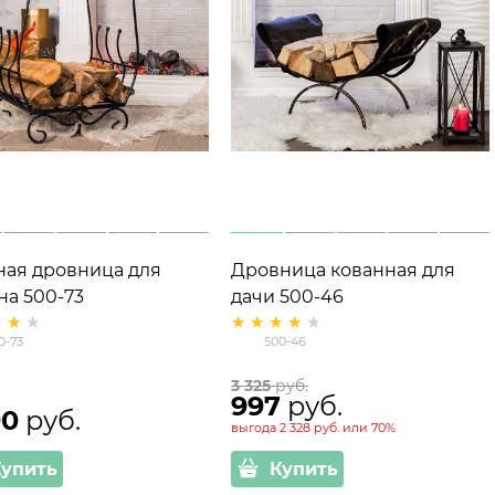
ная дровница для
Дровница кованная для
на 500-73
дачи 500-46
0-73
500-46
3 325
 руб.
997
 руб.
90
 руб.
выгода
2 328 руб.
или
70%
Купить
Купить