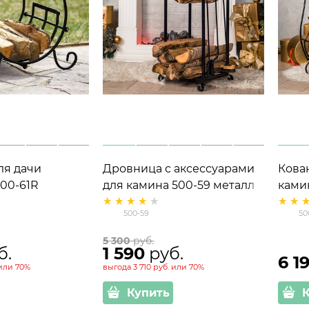
ля дачи
Дровница с аксессуарами
Кова
00-61R
для камина 500-59 металл
ками
500-59
50
5 300
 руб.
б.
1 590
 руб.
6 1
или
70%
выгода
3 710 руб.
или
70%
Купить