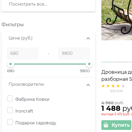
Посмотреть все...
Фильтры
Цена
(руб.)
-
680
9800
Дровница д
разборная 5
Производители
500-61R
Фабрика Ковки
4 960
 руб.
1 488
 ру
Ironcraft
выгода
3 472 руб.
Подарки садоводу
Купить