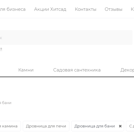
ля бизнеса
Акции Хитсад
Контакты
Отзывы
К
ив
Камни
Садовая сантехника
Деко
я бани
я камина
Дровница для печи
Дровница для бани
С 