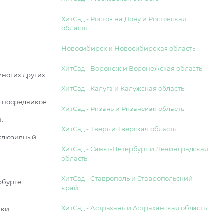
ХитСад - Ростов на Дону и Ростовская
область
Новосибирск и Новосибирская область
ХитСад - Воронеж и Воронежская область
многих других
ХитСад - Калуга и Калужская область
г посредников.
ХитСад - Рязань и Рязанская область
.
ХитСад - Тверь и Тверская область
склюзивный
ХитСад - Санкт-Петербург и Ленинградская
область
ХитСад - Ставрополь и Ставропольский
рбурге
край
ХитСад - Астрахань и Астраханская область
ки.