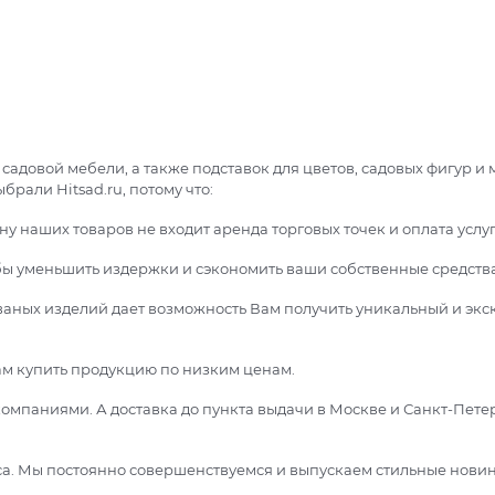
адовой мебели, а также подставок для цветов, садовых фигур и 
рали Hitsad.ru, потому что:
цену наших товаров не входит аренда торговых точек и оплата услу
обы уменьшить издержки и сэкономить ваши собственные средства
ованых изделий дает возможность Вам получить уникальный и эк
ам купить продукцию по низким ценам.
омпаниями. А доставка до пункта выдачи в Москве и Санкт-Пете
а. Мы постоянно совершенствуемся и выпускаем стильные новин