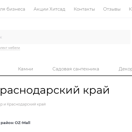
ля бизнеса
Акции Хитсад
Контакты
Отзывы
К
лект мебели
Камни
Садовая сантехника
Деко
Краснодарский край
ар и Краснодарский край
 район OZ-Mall