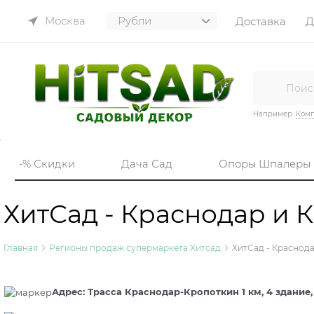
Москва
Доставка
Д
Например:
Комп
-% Скидки
Дача Сад
Опоры Шпалеры
ХитСад - Краснодар и 
Главная
Регионы продаж супермаркета Хитсад
ХитСад - Краснод
Адрес:
Трасса Краснодар-Кропоткин 1 км, 4 здание,