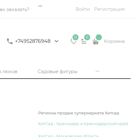
Войти
Регистрация
ак заказать?
0
0
+74952876948
Корзина
р люков
Садовые фигуры
Регионы продаж супермаркета Хитсад
ХитСад - Краснодар и Краснодарский край
ХитСад - Московская область