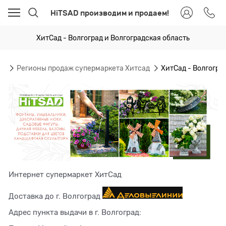
HiTSAD производим и продаем!
ХитСад - Волгоград и Волгоградская область
ая
Регионы продаж супермаркета Хитсад
ХитСад - Волгогра
Интернет супермаркет ХитСад
Доставка до г. Волгоград
Адрес пункта выдачи в г. Волгоград: