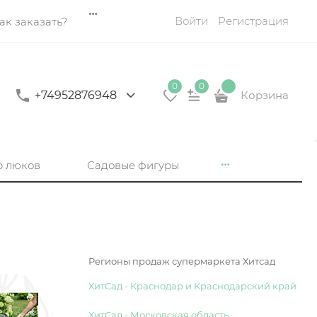
Войти
Регистрация
ак заказать?
0
0
+74952876948
Корзина
р люков
Садовые фигуры
Регионы продаж супермаркета Хитсад
ХитСад - Краснодар и Краснодарский край
ХитСад - Московская область