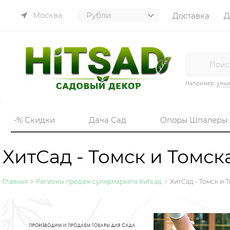
Москва
Доставка
Д
Например:
умы
-% Скидки
Дача Сад
Опоры Шпалеры
ХитСад - Томск и Томск
Главная
Регионы продаж супермаркета Хитсад
ХитСад - Томск и 