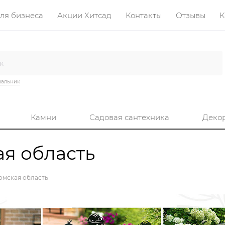
ля бизнеса
Акции Хитсад
Контакты
Отзывы
К
вальник
Камни
Садовая сантехника
Деко
ая область
Томская область