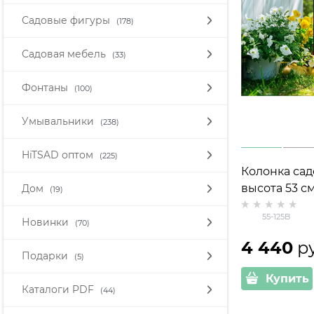
Садовые фигуры
(178)
Садовая мебель
(33)
Фонтаны
(100)
Умывальники
(238)
HiTSAD оптом
(225)
Колонка садо
высота 53 с
Дом
(19)
55-125B
Новинки
(70)
4 440
 р
Подарки
(5)
Купить
Каталоги PDF
(44)