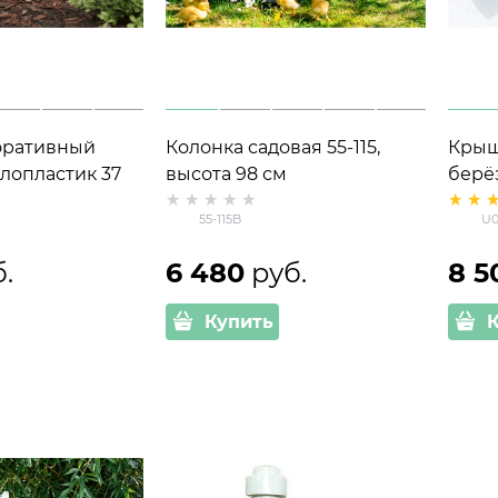
оративный
Колонка садовая 55-115,
Крыш
лопластик 37
высота 98 см
берё
стек
55-115B
U0
б.
6 480
 руб.
8 5
Купить