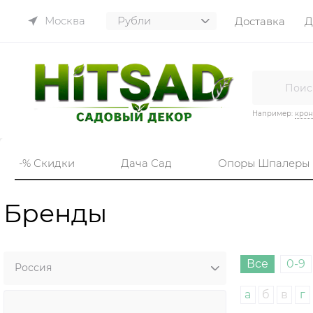
Москва
Доставка
Д
Например:
кро
-% Скидки
Дача Сад
Опоры Шпалеры
Бренды
Все
0-9
а
б
в
г