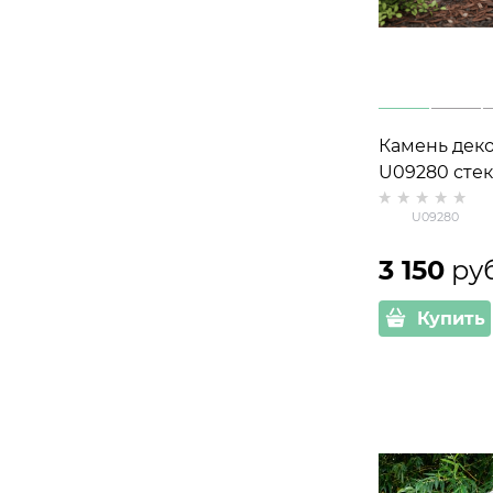
Камень дек
U09280 стек
см
U09280
3 150
 ру
Купить