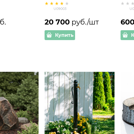
высота 90 см
коло
U09003
U0
б.
20 700
 руб./шт
60
Купить