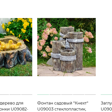
дерево для
Фонтан садовый "Кнехт"
Загл
онки U09082-
U09003 стеклопластик,
U090