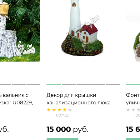
ывальник с
Декор для крышки
Фонт
зка" U08229,
канализационного люка
улич
ик
Маяк с домиком U07426
разв
U07426
U0
стеклопластик, ширина 95
высо
см
уб.
15 000
 руб.
15 