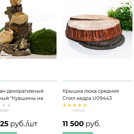
ан декоративный
Крышка люка средняя
ный "Кувшины на
Спил кедра U09443
алинах" U08880,
стеклопластик d=100 см
8880
U09443
та 87 см
625
 руб./шт
11 500
 руб.