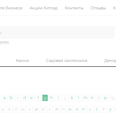
ля бизнеса
Акции Хитсад
Контакты
Отзывы
К
нштейн
Камни
Садовая сантехника
Деко
a
b
c
d
e
f
g
h
i
j
k
l
m
n
o
p
q
д
е
ё
ж
з
и
й
к
л
м
н
о
п
р
с
т
у