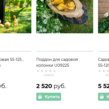
вая 55-125 ,
Поддон для садовой
Садо
м
колонки U09225
55-12
стеклопластик
U09225
55
уб.
2 520
 руб.
5 5
Купить