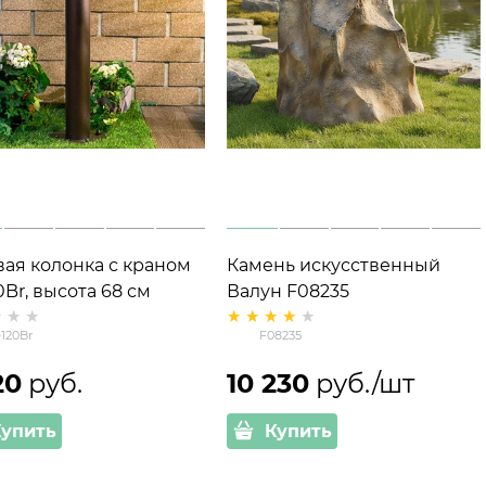
вая колонка с краном
Камень искусственный
0Br, высота 68 см
Валун F08235
стеклопластик
-120Br
F08235
20
 руб.
10 230
 руб./шт
Купить
Купить