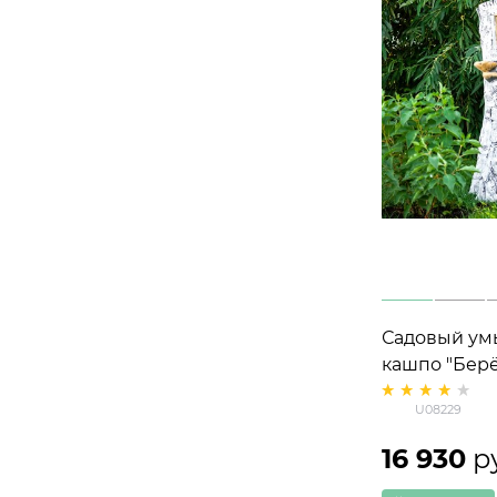
Садовый ум
кашпо "Берё
стеклопласт
U08229
16 930
 р