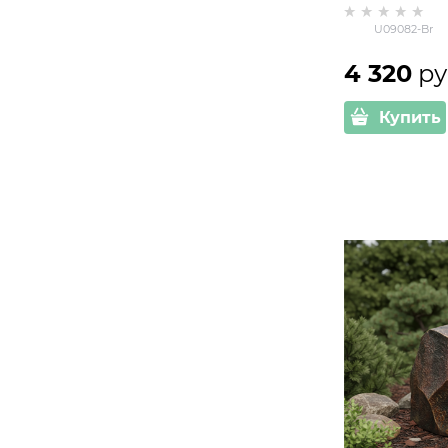
Br
U09082-Br
4 320
 ру
Купить