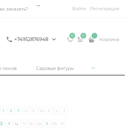
Войти
Регистрация
ак заказать?
0
0
+74952876948
Корзина
р люков
Садовые фигуры
r
s
t
u
v
w
x
y
z
ф
х
ц
ч
ш
щ
э
ю
я