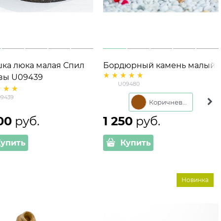
ка люка малая Спил
Бордюрный камень малый
зы U09439
U09480 стеклопластик
U09480
лопластик d=85 см
30*31*11 см
9439
Коричневый
00
 руб.
1 250
 руб.
Купить
Купить
Новинка