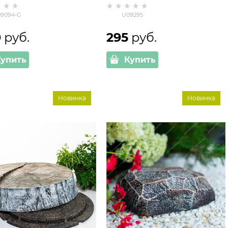
нки стеклопластик
трубы 80*80
9094-G
U09295
0
 руб.
295
 руб.
Купить
Купить
Новинка
Новинка